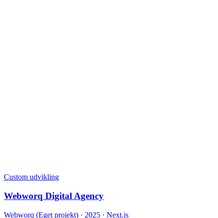
Custom udvikling
Webworq Digital Agency
Webworq (Eget projekt)
·
2025
· Next.js