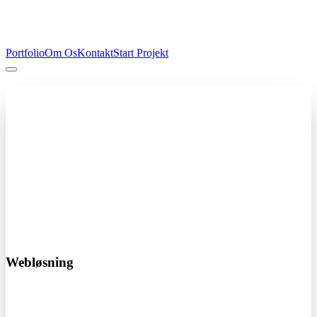
Portfolio
Om Os
Kontakt
Start Projekt
Professionel hjemmeside
Fra kun 4.000 kr
Få en professionel hjemmeside der skaber resultater. Vi designer og
udvikler skræddersyede løsninger der passer til din virksomhed.
Responsivt design
SEO optimeret
Hurtig levering
Start dit projekt i dag!
Webløsning