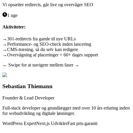
Vi opsætter redirects, går live og overvåger SEO
1 uge
Aktiviteter:
→
301-redirects fra gamle til nye URLs
→
Performance- og SEO-check inden lancering
→
CMS-træning, så du selv kan redigere
→
Overvågning af placeringer + 60+ dages support
← Swipe for at navigere mellem faser →
Sebastian Thiemann
Founder & Lead Developer
Full-stack developer og grundlægger med over 10 års erfaring inden
for webudvikling og digitale løsninger.
WordPress Expert
Next.js Udvikler
Fast pris-garanti