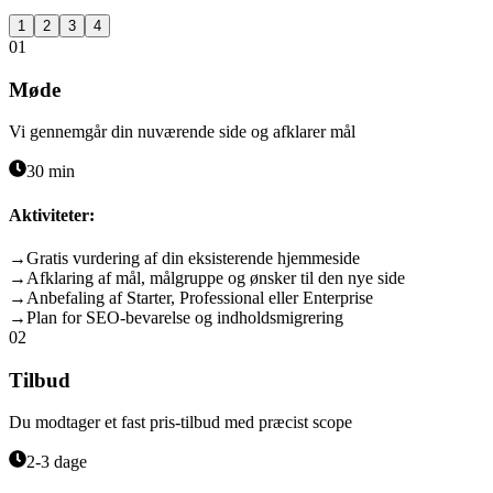
→
Plan for SEO-bevarelse og indholdsmigrering
1
2
3
4
01
Møde
Vi gennemgår din nuværende side og afklarer mål
30 min
Aktiviteter:
→
Gratis vurdering af din eksisterende hjemmeside
→
Afklaring af mål, målgruppe og ønsker til den nye side
→
Anbefaling af Starter, Professional eller Enterprise
→
Plan for SEO-bevarelse og indholdsmigrering
02
Tilbud
Du modtager et fast pris-tilbud med præcist scope
2-3 dage