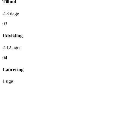
Tilbud
2-3 dage
03
Udvikling
2-12 uger
04
Lancering
1 uge
→
Gratis vurdering af din eksisterende hjemmeside
→
Afklaring af mål, målgruppe og ønsker til den nye side
→
Anbefaling af Starter, Professional eller Enterprise