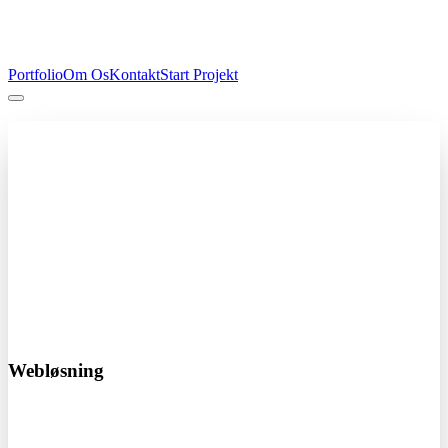
Portfolio
Om Os
Kontakt
Start Projekt
Professionel hjemmeside
Fra kun 4.000 kr
Få en professionel hjemmeside der skaber resultater. Vi designer og
udvikler skræddersyede løsninger der passer til din virksomhed.
Responsivt design
SEO optimeret
Hurtig levering
Start dit projekt i dag!
Webløsning