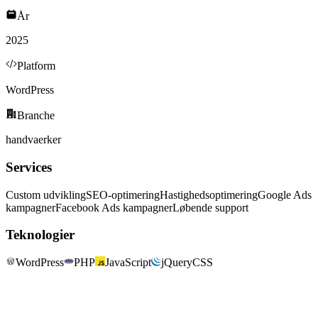
År
2025
Platform
WordPress
Branche
handvaerker
Services
Custom udvikling
SEO-optimering
Hastighedsoptimering
Google Ads
kampagner
Facebook Ads kampagner
Løbende support
Teknologier
WordPress
PHP
JavaScript
jQuery
CSS