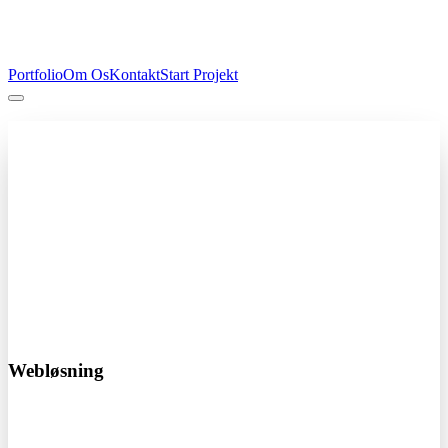
Portfolio
Om Os
Kontakt
Start Projekt
Professionel hjemmeside
Fra kun 4.000 kr
Få en professionel hjemmeside der skaber resultater. Vi designer og
udvikler skræddersyede løsninger der passer til din virksomhed.
Responsivt design
SEO optimeret
Hurtig levering
Start dit projekt i dag!
Webløsning