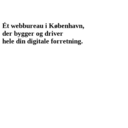
Ét
webbureau
i
København,
der
bygger
og
driver
hele
din
digitale
forretning.
01.
Design og UX
Skræddersyet design bygget på jeres brand, ikke på en skabelon.
Mobile-first og WCAG-tilgængeligt fra første skitse.