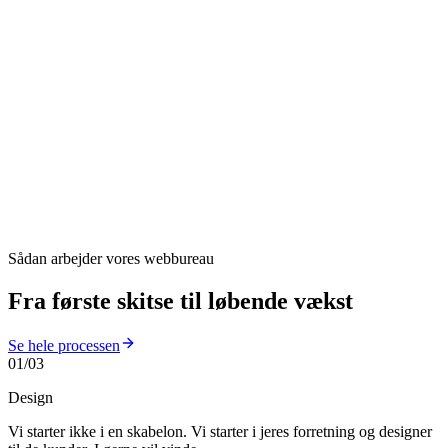
02.
Udvikling og drift
WordPress, Shopify eller Next.js, bygget hurtigt og holdt kørende
med hosting, support og daglig backup.
03.
Synlighed og vækst
SEO, Google Ads og Meta-annoncering med tal du selv kan
efterprøve. Aldrig garanterede placeringer.
Sådan arbejder vores webbureau
Fra første skitse til
løbende vækst
Se hele processen
01
/
03
Design
Vi
starter
ikke
i
en
skabelon.
Vi
starter
i
jeres
forretning
og
designer