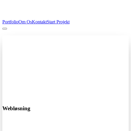
Portfolio
Om Os
Kontakt
Start Projekt
Professionel hjemmeside
Fra kun 4.000 kr
Få en professionel hjemmeside der skaber resultater. Vi designer og
udvikler skræddersyede løsninger der passer til din virksomhed.
Responsivt design
SEO optimeret
Hurtig levering
Start dit projekt i dag!
Webløsning