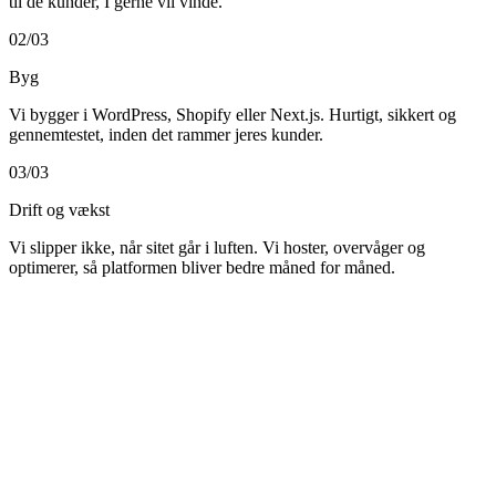
til
de
kunder,
I
gerne
vil
vinde.
02
/
03
Byg
Vi
bygger
i
WordPress,
Shopify
eller
Next.js.
Hurtigt,
sikkert
og
gennemtestet,
inden
det
rammer
jeres
kunder.
03
/
03
Drift og vækst
Vi
slipper
ikke,
når
sitet
går
i
luften.
Vi
hoster,
overvåger
og
optimerer,
så
platformen
bliver
bedre
måned
for
måned.