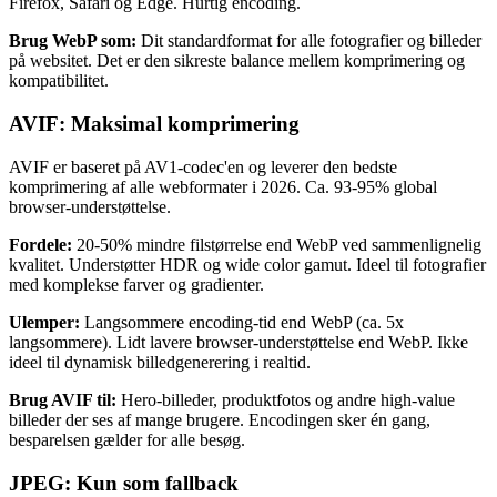
Firefox, Safari og Edge. Hurtig encoding.
Brug WebP som:
Dit standardformat for alle fotografier og billeder
på websitet. Det er den sikreste balance mellem komprimering og
kompatibilitet.
AVIF: Maksimal komprimering
AVIF er baseret på AV1-codec'en og leverer den bedste
komprimering af alle webformater i 2026. Ca. 93-95% global
browser-understøttelse.
Fordele:
20-50% mindre filstørrelse end WebP ved sammenlignelig
kvalitet. Understøtter HDR og wide color gamut. Ideel til fotografier
med komplekse farver og gradienter.
Ulemper:
Langsommere encoding-tid end WebP (ca. 5x
langsommere). Lidt lavere browser-understøttelse end WebP. Ikke
ideel til dynamisk billedgenerering i realtid.
Brug AVIF til:
Hero-billeder, produktfotos og andre high-value
billeder der ses af mange brugere. Encodingen sker én gang,
besparelsen gælder for alle besøg.
JPEG: Kun som fallback