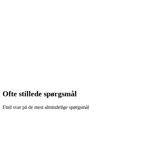
Læsetid
8 min
Sektioner
11
Ofte stillede spørgsmål
Find svar på de mest almindelige spørgsmål
WebP er det sikreste valg med ca. 97% browser-understøttelse og