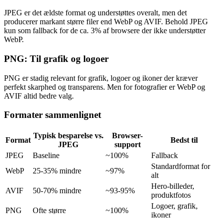
JPEG er det ældste format og understøttes overalt, men det
producerer markant større filer end WebP og AVIF. Behold JPEG
kun som fallback for de ca. 3% af browsere der ikke understøtter
WebP.
PNG: Til grafik og logoer
PNG er stadig relevant for grafik, logoer og ikoner der kræver
perfekt skarphed og transparens. Men for fotografier er WebP og
AVIF altid bedre valg.
Formater sammenlignet
Typisk besparelse vs.
Browser-
Format
Bedst til
JPEG
support
JPEG
Baseline
~100%
Fallback
Standardformat for
WebP
25-35% mindre
~97%
alt
Hero-billeder,
AVIF
50-70% mindre
~93-95%
produktfotos
Logoer, grafik,
PNG
Ofte større
~100%
ikoner