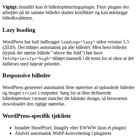
Vigtigt:
Installér kun ét billedoptimeringsplugin. Flere plugins der
arbejder på de samme billeder skaber konflikter og kan ødelægge
billedkvaliteten.
Lazy loading
WordPress har haft indbygget
siden version 5.5
loading="lazy"
(2020). Det tilføjes automatisk på alle billeder. Men hero-billedet
(typisk det største billede "above the fold") bør have
tilføjet manuelt i dit tema for at sikre at det
fetchpriority="high"
indlæses med højeste prioritet.
Responsive billeder
WordPress genererer automatisk flere størrelser af uploadede billeder
og bruger
i outputtet. Sørg for at dine definerede
srcset
billedstørrelser i temaet matcher dit faktiske design, så browseren
downloader den rigtige størrelse.
WordPress-specifik tjekliste
Installér ShortPixel, Imagify eller EWWW (kun ét plugin)
Aktivér automatisk WebP-konvertering i pluginets