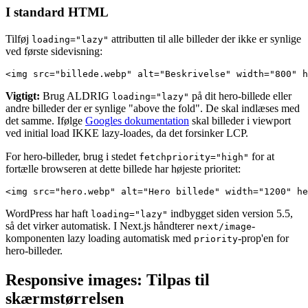
I standard HTML
Tilføj
attributten til alle billeder der ikke er synlige
loading="lazy"
ved første sidevisning:
<img src="billede.webp" alt="Beskrivelse" width="800" h
Vigtigt:
Brug ALDRIG
på dit hero-billede eller
loading="lazy"
andre billeder der er synlige "above the fold". De skal indlæses med
det samme. Ifølge
Googles dokumentation
skal billeder i viewport
ved initial load IKKE lazy-loades, da det forsinker LCP.
For hero-billeder, brug i stedet
for at
fetchpriority="high"
fortælle browseren at dette billede har højeste prioritet:
<img src="hero.webp" alt="Hero billede" width="1200" he
WordPress har haft
indbygget siden version 5.5,
loading="lazy"
så det virker automatisk. I Next.js håndterer
-
next/image
komponenten lazy loading automatisk med
-prop'en for
priority
hero-billeder.
Responsive images: Tilpas til
skærmstørrelsen