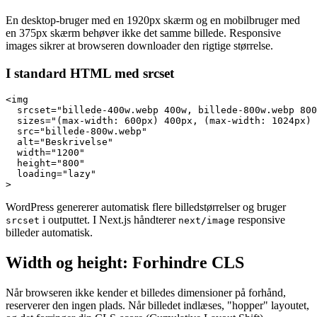
En desktop-bruger med en 1920px skærm og en mobilbruger med
en 375px skærm behøver ikke det samme billede. Responsive
images sikrer at browseren downloader den rigtige størrelse.
I standard HTML med srcset
<img

  srcset="billede-400w.webp 400w, billede-800w.webp 800
  sizes="(max-width: 600px) 400px, (max-width: 1024px) 
  src="billede-800w.webp"

  alt="Beskrivelse"

  width="1200"

  height="800"

  loading="lazy"

>
WordPress genererer automatisk flere billedstørrelser og bruger
i outputtet. I Next.js håndterer
responsive
srcset
next/image
billeder automatisk.
Width og height: Forhindre CLS
Når browseren ikke kender et billedes dimensioner på forhånd,
reserverer den ingen plads. Når billedet indlæses, "hopper" layoutet,