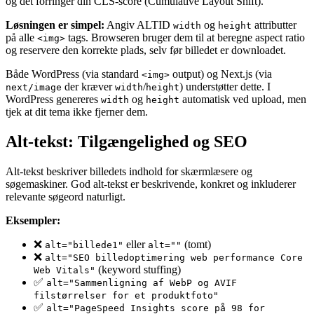
og det forringer din CLS-score (Cumulative Layout Shift).
Løsningen er simpel:
Angiv ALTID
og
attributter
width
height
på alle
tags. Browseren bruger dem til at beregne aspect ratio
<img>
og reservere den korrekte plads, selv før billedet er downloadet.
Både WordPress (via standard
output) og Next.js (via
<img>
der kræver
/
) understøtter dette. I
next/image
width
height
WordPress genereres
og
automatisk ved upload, men
width
height
tjek at dit tema ikke fjerner dem.
Alt-tekst: Tilgængelighed og SEO
Alt-tekst beskriver billedets indhold for skærmlæsere og
søgemaskiner. God alt-tekst er beskrivende, konkret og inkluderer
relevante søgeord naturligt.
Eksempler:
❌
eller
(tomt)
alt="billede1"
alt=""
❌
alt="SEO billedoptimering web performance Core
(keyword stuffing)
Web Vitals"
✅
alt="Sammenligning af WebP og AVIF
filstørrelser for et produktfoto"
✅
alt="PageSpeed Insights score på 98 for