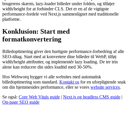
brugerens skærm, lazy-loader billeder under folden, og tilføjer
width/height for at forhindre CLS. Det er en af de vigtigste
performance-fordele ved Next.js sammenlignet med traditionelle
platforme.
Konklusion: Start med
formatkonvertering
Billedoptimering giver den hurtigste performance-forbedring af alle
SEO-tiltag. Start med at konvertere dine billeder til WebP, tilføj
width/height attributter, og implementér lazy loading. De tre trin
alene kan reducere din sides loadtid med 30-50%.
Hos Webworq bygger vi alle websites med automatisk
billedoptimering som standard.
Kontakt os
for en uforpligtende snak
om din hjemmesides performance, eller se vores
website services
.
Se også:
Core Web Vitals guide
|
Next.js og headless CMS guide
|
On-page SEO guide