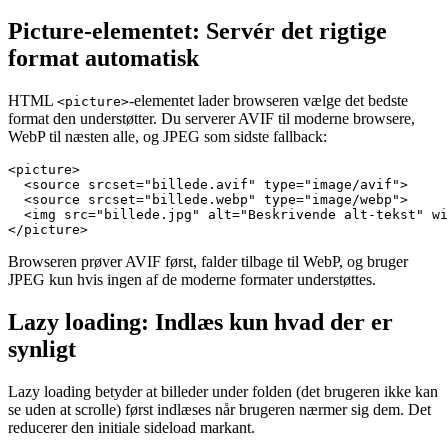
Picture-elementet: Servér det rigtige
format automatisk
HTML
-elementet lader browseren vælge det bedste
<picture>
format den understøtter. Du serverer AVIF til moderne browsere,
WebP til næsten alle, og JPEG som sidste fallback:
<picture>

  <source srcset="billede.avif" type="image/avif">

  <source srcset="billede.webp" type="image/webp">

  <img src="billede.jpg" alt="Beskrivende alt-tekst" wi
</picture>
Browseren prøver AVIF først, falder tilbage til WebP, og bruger
JPEG kun hvis ingen af de moderne formater understøttes.
Lazy loading: Indlæs kun hvad der er
synligt
Lazy loading betyder at billeder under folden (det brugeren ikke kan
se uden at scrolle) først indlæses når brugeren nærmer sig dem. Det
reducerer den initiale sideload markant.