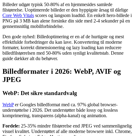
Billeder udgør typisk 50-80% af en hjemmesides samlede
filstørrelse. Uoptimerede billeder er den hyppigste årsag til dårlige
Core Web Vitals
scores og langsom loadtid. En enkelt hero-billede i
PNG på 3 MB kan alene forsinke din side med 2-4 sekunder på en
gennemsnitlig mobilforbindelse.
Den gode nyhed: Billedoptimering er en af de hurtigste og mest
effektfulde forbedringer du kan lave. Konvertering til moderne
formater, korrekt dimensionering og lazy loading kan reducere
billedfilstørrelsen med 50-80% uden synligt kvalitetstab. Denne
guide dækker alt du behøver.
Billedformater i 2026: WebP, AVIF og
JPEG
WebP: Det sikre standardvalg
WebP
er Googles billedformat med ca. 97% global browser-
understøttelse i 2026. Det understøtter både lossy og lossless
komprimering, transparens (alpha-kanal) og animation.
Fordele:
25-35% mindre filstørrelse end JPEG ved sammenlignelig
visuel kvalitet. Understøttet af alle moderne browsere inkl. Chrome,