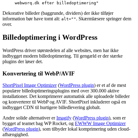
webworq.dk efter billedoptimering"
Dekorative billeder (baggrunde, dividers) der ikke tilføjer
information bør have tomt alt:
. Skærmlæsere springer dem
alt=""
over.
Billedoptimering i WordPress
WordPress driver størstedelen af alle websites, men har ikke
indbygget modern billedoptimering. Til gengæld er der stærke
plugins der løser det.
Konvertering til WebP/AVIF
ShortPixel Image Optimizer
(
WordPress plugin
) er et af de mest
populære billedoptimeringsplugins med over 300.000 aktive
installationer. Det komprimerer automatisk alle uploadede billeder
og konverterer til WebP og AVIF. ShortPixel inkluderer også en
indbygget CDN til hurtigere billedlevering globalt.
Andre solide alternativer er
Imagify
(
WordPress plugin
), som er
bygget af teamet bag WP Rocket, og
EWWW Image Optimizer
(
WordPress plugin
), som tilbyder lokal komprimering uden cloud-
afhængighed.