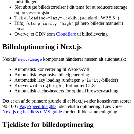
indstillinger
Slet ubrugte billedstørrelser i dit tema for at reducere storage
og processeringstid
Tjek at
er aktivt (standard i WP 5.5+)
loading="lazy"
Tilføj
på hero-billeder manuelt i
fetchpriority="high"
temaet
Overvej et CDN som
Cloudflare
til billedlevering
Billedoptimering i Next.js
Next.js'
komponent håndterer næsten alt automatisk:
next/image
Automatisk konvertering til WebP/AVIF
Automatisk responsive billedgenerering
Automatisk lazy loading (undtagen
-billeder)
priority
Kræver
og
, forhindrer CLS
width
height
Automatisk cache-headers for optimal browser-caching
Det er en af de primære grunde til at Next.js-sider konsekvent scorer
90-100 i
PageSpeed Insights
uden ekstra optimering. Læs vores
Next.js og headless CMS guide
for den fulde sammenligning.
Tjekliste for billedoptimering