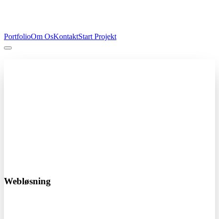
Portfolio
Om Os
Kontakt
Start Projekt
Professionel hjemmeside
Fra kun 4.000 kr
Få en professionel hjemmeside der skaber resultater. Vi designer og
udvikler skræddersyede løsninger der passer til din virksomhed.
Responsivt design
SEO optimeret
Hurtig levering
Start dit projekt i dag!
Webløsning