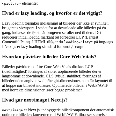
-elementet.
<picture>
Hvad er lazy loading, og hvorfor er det vigtigt?
Lazy loading forsinker indlæsning af billeder der ikke er synlige i
brugerens viewport. I stedet for at downloade alle billeder på én
gang, indlæses de først når brugeren scroller ned til dem. Det
reducerer initial loadtid markant og forbedrer LCP (Largest
Contentful Paint). I HTML tilføjer du
på img-tags.
loading="lazy"
I Next.js er lazy loading standard for
.
next/image
Hvordan påvirker billeder Core Web Vitals?
Billeder påvirker to af tre Core Web Vitals direkte. LCP
(loadhastighed) forringes af store, uoptimerede billeder der er
langsomme at downloade. CLS (visuel stabilitet) forringes af
billeder uden angivne width/height-dimensioner, som får layoutet til
at hoppe når billedet indlæses. Optimerede billeder i WebP/AVIF
med korrekte dimensioner løser begge problemer.
Hvad gør next/image i Next.js?
er Next.js' indbyggede billedkomponent der automatisk
next/image
optimerer billeder: konverterer til WebP/AVIF, tilpasser størrelsen til