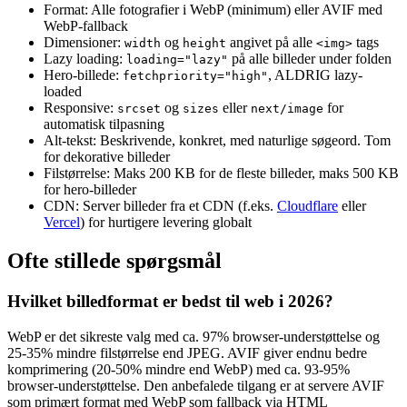
Format: Alle fotografier i WebP (minimum) eller AVIF med
WebP-fallback
Dimensioner:
og
angivet på alle
tags
width
height
<img>
Lazy loading:
på alle billeder under folden
loading="lazy"
Hero-billede:
, ALDRIG lazy-
fetchpriority="high"
loaded
Responsive:
og
eller
for
srcset
sizes
next/image
automatisk tilpasning
Alt-tekst: Beskrivende, konkret, med naturlige søgeord. Tom
for dekorative billeder
Filstørrelse: Maks 200 KB for de fleste billeder, maks 500 KB
for hero-billeder
CDN: Server billeder fra et CDN (f.eks.
Cloudflare
eller
Vercel
) for hurtigere levering globalt
Ofte stillede spørgsmål
Hvilket billedformat er bedst til web i 2026?
WebP er det sikreste valg med ca. 97% browser-understøttelse og
25-35% mindre filstørrelse end JPEG. AVIF giver endnu bedre
komprimering (20-50% mindre end WebP) med ca. 93-95%
browser-understøttelse. Den anbefalede tilgang er at servere AVIF
som primært format med WebP som fallback via HTML