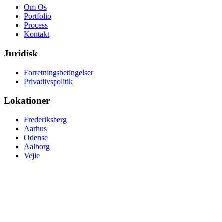
Om Os
Portfolio
Process
Kontakt
Juridisk
Forretningsbetingelser
Privatlivspolitik
Lokationer
Frederiksberg
Aarhus
Odense
Aalborg
Vejle