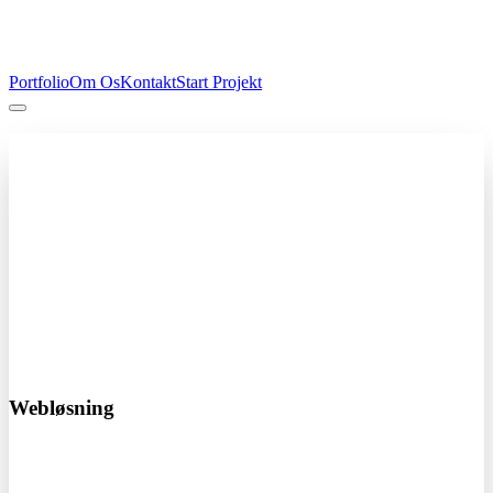
Portfolio
Om Os
Kontakt
Start Projekt
Professionel hjemmeside
Fra kun 4.000 kr
Få en professionel hjemmeside der skaber resultater. Vi designer og
udvikler skræddersyede løsninger der passer til din virksomhed.
Responsivt design
SEO optimeret
Hurtig levering
Start dit projekt i dag!
Webløsning