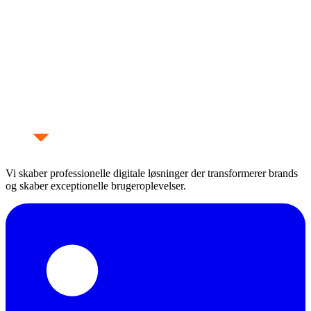
Tjek H1-H6 hierarki og struktur for bedre SEO
Medium
~
3 min
URL Generator
Skab SEO-venlige URLs med danske tegn support
Let
~
1 min
Vi skaber professionelle digitale løsninger der transformerer brands
og skaber exceptionelle brugeroplevelser.