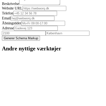
Beskrivelse
Website URL
Telefon
Email
Åbningstider
Adresse
Generer Schema Markup
Andre nyttige værktøjer
SERP Preview
Optimer hvordan din side vises i Google søgeresultater
Medium
~
2 min
Overskrift Analyse