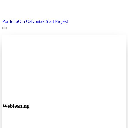
Portfolio
Om Os
Kontakt
Start Projekt
Professionel hjemmeside
Fra kun 4.000 kr
Få en professionel hjemmeside der skaber resultater. Vi designer og
udvikler skræddersyede løsninger der passer til din virksomhed.
Responsivt design
SEO optimeret
Hurtig levering
Start dit projekt i dag!
Webløsning