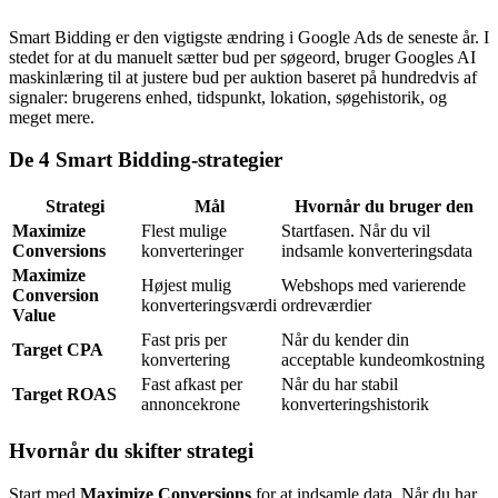
Smart Bidding er den vigtigste ændring i Google Ads de seneste år. I
stedet for at du manuelt sætter bud per søgeord, bruger Googles AI
maskinlæring til at justere bud per auktion baseret på hundredvis af
signaler: brugerens enhed, tidspunkt, lokation, søgehistorik, og
meget mere.
De 4 Smart Bidding-strategier
Strategi
Mål
Hvornår du bruger den
Maximize
Flest mulige
Startfasen. Når du vil
Conversions
konverteringer
indsamle konverteringsdata
Maximize
Højest mulig
Webshops med varierende
Conversion
konverteringsværdi
ordreværdier
Value
Fast pris per
Når du kender din
Target CPA
konvertering
acceptable kundeomkostning
Fast afkast per
Når du har stabil
Target ROAS
annoncekrone
konverteringshistorik
Hvornår du skifter strategi
Start med
Maximize Conversions
for at indsamle data. Når du har