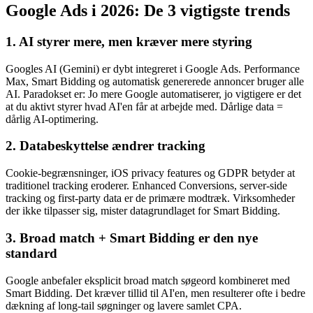
Google Ads i 2026: De 3 vigtigste trends
1. AI styrer mere, men kræver mere styring
Googles AI (Gemini) er dybt integreret i Google Ads. Performance
Max, Smart Bidding og automatisk genererede annoncer bruger alle
AI. Paradokset er: Jo mere Google automatiserer, jo vigtigere er det
at du aktivt styrer hvad AI'en får at arbejde med. Dårlige data =
dårlig AI-optimering.
2. Databeskyttelse ændrer tracking
Cookie-begrænsninger, iOS privacy features og GDPR betyder at
traditionel tracking eroderer. Enhanced Conversions, server-side
tracking og first-party data er de primære modtræk. Virksomheder
der ikke tilpasser sig, mister datagrundlaget for Smart Bidding.
3. Broad match + Smart Bidding er den nye
standard
Google anbefaler eksplicit broad match søgeord kombineret med
Smart Bidding. Det kræver tillid til AI'en, men resulterer ofte i bedre
dækning af long-tail søgninger og lavere samlet CPA.