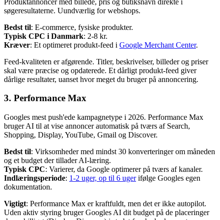
Produktannoncer med billede, pris og butiksnavn direkte i
søgeresultaterne. Uundværlig for webshops.
Bedst til
: E-commerce, fysiske produkter.
Typisk CPC i Danmark
: 2-8 kr.
Kræver
: Et optimeret produkt-feed i
Google Merchant Center
.
Feed-kvaliteten er afgørende. Titler, beskrivelser, billeder og priser
skal være præcise og opdaterede. Et dårligt produkt-feed giver
dårlige resultater, uanset hvor meget du bruger på annoncering.
3. Performance Max
Googles mest push'ede kampagnetype i 2026. Performance Max
bruger AI til at vise annoncer automatisk på tværs af Search,
Shopping, Display, YouTube, Gmail og Discover.
Bedst til
: Virksomheder med mindst 30 konverteringer om måneden
og et budget der tillader AI-læring.
Typisk CPC
: Varierer, da Google optimerer på tværs af kanaler.
Indlæringsperiode
:
1-2 uger, op til 6 uger
ifølge Googles egen
dokumentation.
Vigtigt
: Performance Max er kraftfuldt, men det er ikke autopilot.
Uden aktiv styring bruger Googles AI dit budget på de placeringer