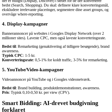
der er billigst (Display, Discover) i stedet for de der konverterer
bedst (Search, Shopping). Du skal: definere klare konverteringsmål,
ekskludere irrelevante placeringer, segmentere dine asset groups, og
overvåge where-reporting.
4. Display-kampagner
Bannerannoncer på websites i Googles Display Network (over 2
millioner sites). Laveste CPC, men også laveste konverteringsrate.
Bedst til
: Remarketing (genaktivering af tidligere besøgende), brand
awareness.
Typisk CPC
: 1-5 kr.
Konverteringsrate
: 0,5-1% for koldt traffic, 3-5% for remarketing.
5. YouTube/Video-kampagner
Videoannoncer på YouTube og i Googles videonetværk.
Bedst til
: Brand building, produktdemonstrationer, awareness.
Pris
: Typisk 0,10-0,50 kr. per view (CPV).
Smart Bidding: AI-drevet budgivning
forklaret