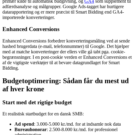
primær kilde til automatisk budgivning, og
GA4
som supplement til
adfærdsanalyse og målgrupper. Google Ads-tagget har hurtigere
datarapportering og er mere præcist til Smart Bidding end GA4-
importerede konverteringer.
Enhanced Conversions
Enhanced Conversions forbedrer konverteringsmåling ved at sende
hashed brugerdata (e-mail, telefonnummer) til Google. Det hjælper
med at matche konverteringer der ellers ville gå tabt pga. cookie-
begrænsninger. I en post-cookie verden er Enhanced Conversions et
af de vigtigste værktøjer til at bevare datagrundlaget for Smart
Bidding.
Budgetoptimering: Sådan får du mest ud
af hver krone
Start med det rigtige budget
Et realistisk startbudget for en dansk SMB:
Ad spend
: 3.000-5.000 kr./md. for at indsamle nok data
Bureauhonorar
: 2.500-8.000 kr./md. for professionel
administration