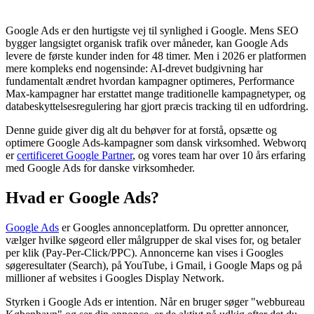
Google Ads er den hurtigste vej til synlighed i Google. Mens SEO
bygger langsigtet organisk trafik over måneder, kan Google Ads
levere de første kunder inden for 48 timer. Men i 2026 er platformen
mere kompleks end nogensinde: AI-drevet budgivning har
fundamentalt ændret hvordan kampagner optimeres, Performance
Max-kampagner har erstattet mange traditionelle kampagnetyper, og
databeskyttelsesregulering har gjort præcis tracking til en udfordring.
Denne guide giver dig alt du behøver for at forstå, opsætte og
optimere Google Ads-kampagner som dansk virksomhed. Webworq
er
certificeret Google Partner
, og vores team har over 10 års erfaring
med Google Ads for danske virksomheder.
Hvad er Google Ads?
Google Ads
er Googles annonceplatform. Du opretter annoncer,
vælger hvilke søgeord eller målgrupper de skal vises for, og betaler
per klik (Pay-Per-Click/PPC). Annoncerne kan vises i Googles
søgeresultater (Search), på YouTube, i Gmail, i Google Maps og på
millioner af websites i Googles Display Network.
Styrken i Google Ads er intention. Når en bruger søger "webbureau