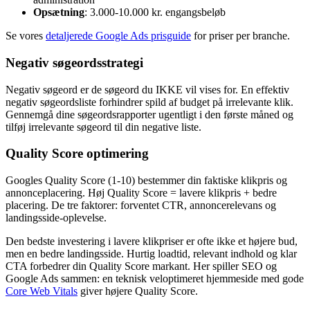
Opsætning
: 3.000-10.000 kr. engangsbeløb
Se vores
detaljerede Google Ads prisguide
for priser per branche.
Negativ søgeordsstrategi
Negativ søgeord er de søgeord du IKKE vil vises for. En effektiv
negativ søgeordsliste forhindrer spild af budget på irrelevante klik.
Gennemgå dine søgeordsrapporter ugentligt i den første måned og
tilføj irrelevante søgeord til din negative liste.
Quality Score optimering
Googles Quality Score (1-10) bestemmer din faktiske klikpris og
annonceplacering. Høj Quality Score = lavere klikpris + bedre
placering. De tre faktorer: forventet CTR, annoncerelevans og
landingsside-oplevelse.
Den bedste investering i lavere klikpriser er ofte ikke et højere bud,
men en bedre landingsside. Hurtig loadtid, relevant indhold og klar
CTA forbedrer din Quality Score markant. Her spiller SEO og
Google Ads sammen: en teknisk veloptimeret hjemmeside med gode
Core Web Vitals
giver højere Quality Score.