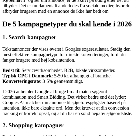
København" og ser din annonce, er de aktivt på udkig efter det du
tilbyder. Det er fundamentalt anderledes fra sociale medier, hvor du
afbryder brugeren med en annonce de ikke har bedt om.
De 5 kampagnetyper du skal kende i 2026
1. Search-kampagner
Tekstannoncer der vises øverst i Googles søgeresultater. Stadig den
mest effektive kampagnetype for direkte konverteringer, fordi du
fanger brugere med høj købsintention.
Bedst til
: Servicevirksomheder, B2B, lokale virksomheder.
Typisk CPC i Danmark
: 5-50 kr. afhængigt af branche.
Konverteringsrate
: 3-5% gennemsnitligt.
I 2026 anbefaler Google at bruge broad match søgeord i
kombination med Smart Bidding. Det virker bedre end det lyder:
Googles AI matcher din annonce til søgeforespørgsler baseret på
intention, ikke bare eksakte ord. Men det kræver at din conversion
tracking er korrekt opsat, og at du har en solid negativ søgeordsliste.
2. Shopping-kampagner