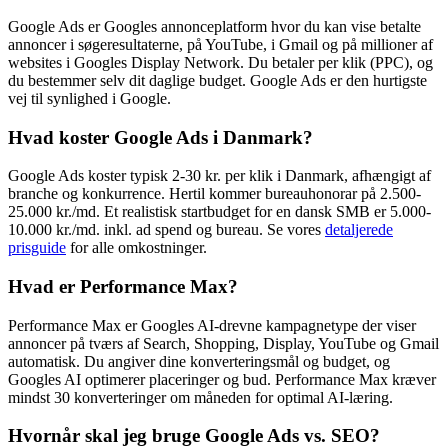
Google Ads er Googles annonceplatform hvor du kan vise betalte
annoncer i søgeresultaterne, på YouTube, i Gmail og på millioner af
websites i Googles Display Network. Du betaler per klik (PPC), og
du bestemmer selv dit daglige budget. Google Ads er den hurtigste
vej til synlighed i Google.
Hvad koster Google Ads i Danmark?
Google Ads koster typisk 2-30 kr. per klik i Danmark, afhængigt af
branche og konkurrence. Hertil kommer bureauhonorar på 2.500-
25.000 kr./md. Et realistisk startbudget for en dansk SMB er 5.000-
10.000 kr./md. inkl. ad spend og bureau. Se vores
detaljerede
prisguide
for alle omkostninger.
Hvad er Performance Max?
Performance Max er Googles AI-drevne kampagnetype der viser
annoncer på tværs af Search, Shopping, Display, YouTube og Gmail
automatisk. Du angiver dine konverteringsmål og budget, og
Googles AI optimerer placeringer og bud. Performance Max kræver
mindst 30 konverteringer om måneden for optimal AI-læring.
Hvornår skal jeg bruge Google Ads vs. SEO?