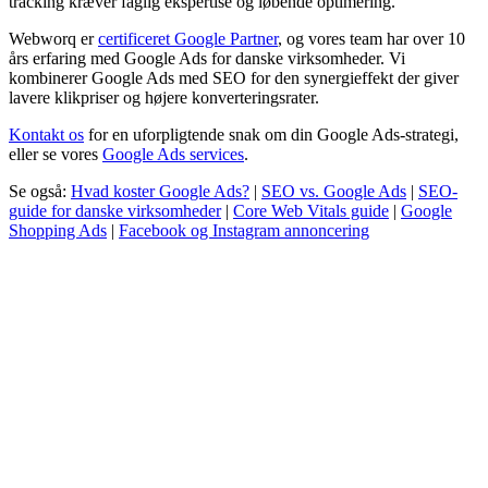
tracking kræver faglig ekspertise og løbende optimering.
Webworq er
certificeret Google Partner
, og vores team har over 10
års erfaring med Google Ads for danske virksomheder. Vi
kombinerer Google Ads med SEO for den synergieffekt der giver
lavere klikpriser og højere konverteringsrater.
Kontakt os
for en uforpligtende snak om din Google Ads-strategi,
eller se vores
Google Ads services
.
Se også:
Hvad koster Google Ads?
|
SEO vs. Google Ads
|
SEO-
guide for danske virksomheder
|
Core Web Vitals guide
|
Google
Shopping Ads
|
Facebook og Instagram annoncering