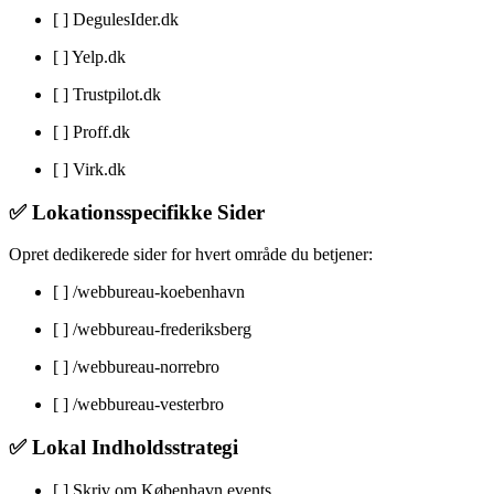
[ ] DegulesIder.dk
[ ] Yelp.dk
[ ] Trustpilot.dk
[ ] Proff.dk
[ ] Virk.dk
✅ Lokationsspecifikke Sider
Opret dedikerede sider for hvert område du betjener:
[ ] /webbureau-koebenhavn
[ ] /webbureau-frederiksberg
[ ] /webbureau-norrebro
[ ] /webbureau-vesterbro
✅ Lokal Indholdsstrategi
[ ] Skriv om København events