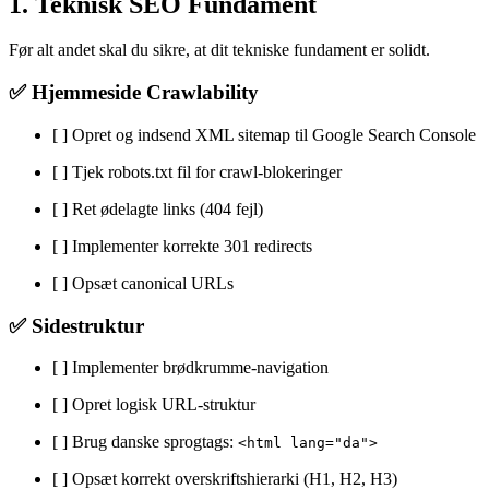
1. Teknisk SEO Fundament
Før alt andet skal du sikre, at dit tekniske fundament er solidt.
✅ Hjemmeside Crawlability
[ ] Opret og indsend XML sitemap til Google Search Console
[ ] Tjek robots.txt fil for crawl-blokeringer
[ ] Ret ødelagte links (404 fejl)
[ ] Implementer korrekte 301 redirects
[ ] Opsæt canonical URLs
✅ Sidestruktur
[ ] Implementer brødkrumme-navigation
[ ] Opret logisk URL-struktur
[ ] Brug danske sprogtags:
<html lang="da">
[ ] Opsæt korrekt overskriftshierarki (H1, H2, H3)