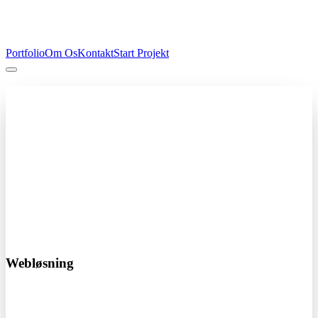
Portfolio
Om Os
Kontakt
Start Projekt
Professionel hjemmeside
Fra kun 4.000 kr
Få en professionel hjemmeside der skaber resultater. Vi designer og
udvikler skræddersyede løsninger der passer til din virksomhed.
Responsivt design
SEO optimeret
Hurtig levering
Start dit projekt i dag!
Webløsning