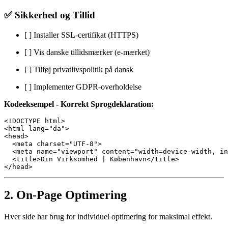
✅ Sikkerhed og Tillid
[ ] Installer SSL-certifikat (HTTPS)
[ ] Vis danske tillidsmærker (e-mærket)
[ ] Tilføj privatlivspolitik på dansk
[ ] Implementer GDPR-overholdelse
Kodeeksempel - Korrekt Sprogdeklaration:
<!DOCTYPE html>

<html lang="da">

<head>

  <meta charset="UTF-8">

  <meta name="viewport" content="width=device-width, in
  <title>Din Virksomhed | København</title>

2. On-Page Optimering
Hver side har brug for individuel optimering for maksimal effekt.