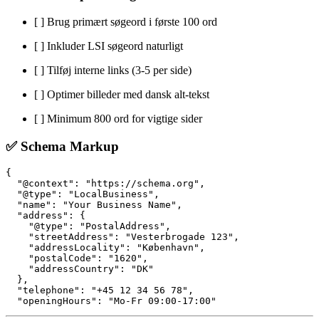
[ ] Brug primært søgeord i første 100 ord
[ ] Inkluder LSI søgeord naturligt
[ ] Tilføj interne links (3-5 per side)
[ ] Optimer billeder med dansk alt-tekst
[ ] Minimum 800 ord for vigtige sider
✅ Schema Markup
{

  "@context": "https://schema.org",

  "@type": "LocalBusiness",

  "name": "Your Business Name",

  "address": {

    "@type": "PostalAddress",

    "streetAddress": "Vesterbrogade 123",

    "addressLocality": "København",

    "postalCode": "1620",

    "addressCountry": "DK"

  },

  "telephone": "+45 12 34 56 78",
